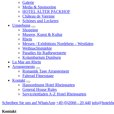
Galerie
Media & Sponsoring
HOTEL ALTER PACKHOF
Château de Varenne
Schönes und Leckeres
Umgebung
Shopping
Museen, Kunst & Kultur
Rhein
Messen / Exhibitions Nordrhein – Westfalen
Weihnachtsmärkte
Paradies für Radbegeisterte
Kolumbarium Duisburg
Lu Mar am Rhein
Arrangements
Romantik Tage Arrangement
Fahrrad Fitnesstage
Kontakt
Hausordnung Hotel Rheingarten
General House Rules
Serviceleitfaden A-Z Hotel Rheingarten
Schreiben Sie uns auf WhatsApp
+49 (0)2066 - 20 440
info@hotelrh
Kontakt