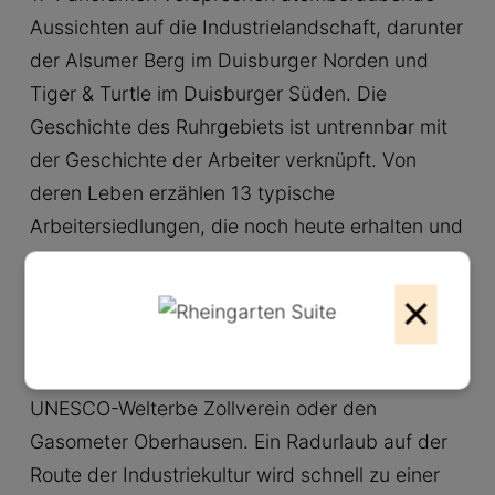
Aussichten auf die Industrielandschaft, darunter
der Alsumer Berg im Duisburger Norden und
Tiger & Turtle im Duisburger Süden. Die
Geschichte des Ruhrgebiets ist untrennbar mit
der Geschichte der Arbeiter verknüpft. Von
deren Leben erzählen 13 typische
Arbeitersiedlungen, die noch heute erhalten und
bewohnt sind.
×
Bestens ausgeschildert verbinden die Radwege
der Route auch die großen Highlights der
Industriekultur außerhalb Duisburgs, wie das
UNESCO-Welterbe Zollverein oder den
Gasometer Oberhausen. Ein Radurlaub auf der
Route der Industriekultur wird schnell zu einer