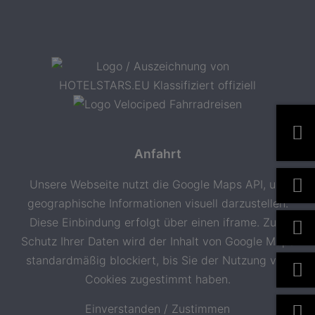
Anfahrt
Unsere Webseite nutzt die Google Maps API, um
geographische Informationen visuell darzustellen.
Diese Einbindung erfolgt über einen iframe. Zum
Schutz Ihrer Daten wird der Inhalt von Google Maps
standardmäßig blockiert, bis Sie der Nutzung von
Cookies zugestimmt haben.
Einverstanden / Zustimmen