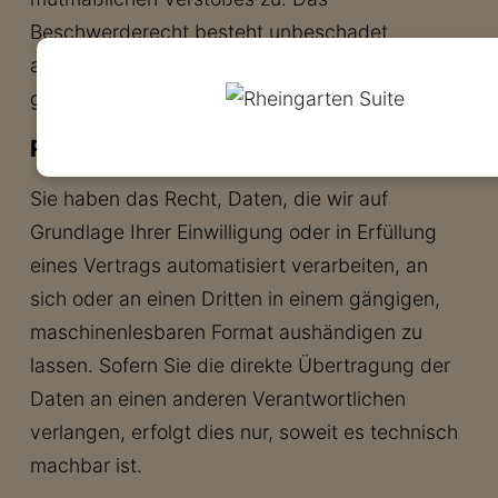
Beschwerderecht besteht unbeschadet
anderweitiger verwaltungsrechtlicher oder
gerichtlicher Rechtsbehelfe.
Recht auf Daten­übertrag­barkeit
Sie haben das Recht, Daten, die wir auf
Grundlage Ihrer Einwilligung oder in Erfüllung
eines Vertrags automatisiert verarbeiten, an
sich oder an einen Dritten in einem gängigen,
maschinenlesbaren Format aushändigen zu
lassen. Sofern Sie die direkte Übertragung der
Daten an einen anderen Verantwortlichen
verlangen, erfolgt dies nur, soweit es technisch
machbar ist.