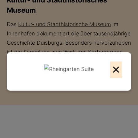
Museum
Das
Kultur- und Stadthistorische Museum
im
Innenhafen dokumentiert die über tausendjährige
Geschichte Duisburgs. Besonders hervorzuheben
ist die Sammlung zum Werk des Kartographen
Gerhard Mercator, die einzigartig ist.
×
ZUR WEBSEITE