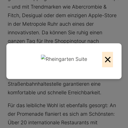
– und mit Trendmarken wie Abercrombie &
Fitch, Desigual oder dem einzigen Apple-Store
in der Metropole Ruhr auch eines der
innovativsten. Da können Sie ruhig einen
ganzen Tag für Ihre Shoppingtour nach
Oberhausen einplanen, um unabhängig von
×
Wind und Wetter einzukaufen und all Ihre
Wünsche zu erfüllen. 14.000 kostenlose
Parkplätze und eine eigene Bus- und
Straßenbahnhaltestelle garantieren eine
komfortable und schnelle Erreichbarkeit.
Für das leibliche Wohl ist ebenfalls gesorgt: An
der Promenade flaniert es sich am Schönsten:
Über 20 internationale Restaurants mit