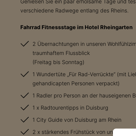
Genießen Sie ein paar erholsame Tage und tes
verschiedene Radwege entlang des Rheins.
Fahrrad Fitnessstage im Hotel Rheingarten
2 Übernachtungen in unseren Wohlfühlzi
traumhaftem Flussblick
(Freitag bis Sonntag)
1 Wundertüte „Für Rad-Verrückte“ (mit Li
gehandicapten Personen verpackt)
1 Radler pro Person an der hauseigenen Ba
1 x Radtourentipps in Duisburg
1 City Guide von Duisburg am Rhein
2 x stärkendes Frühstück von unserem rei