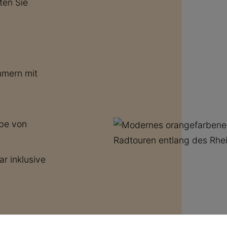
ten Sie
mmern mit
ebe von
r inklusive
chhaltigen