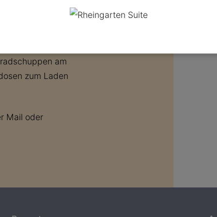
Person.
hrradschuppen am
ckdosen zum Laden
r Mail oder